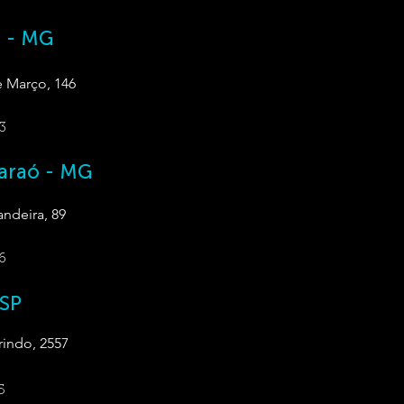
a - MG
e Março, 146
3
araó - MG
ndeira, 89
6
 SP
indo, 2557
5