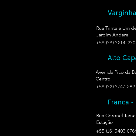
Varginh
Rua Trinta e Um d
Jardim Andere
+55 (35) 3214-270
Alto Cap
Avenida Pico da Ba
Centro
+55 (32) 3747-282
Franca -
Rua Coronel Tamar
Estação
+55 (16) 3403 076