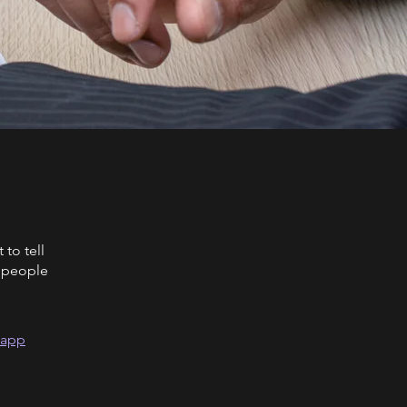
to tell
s people
 app