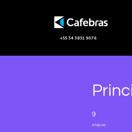
+55 34 3831 9076
Princ
9 etapas
9
etapas