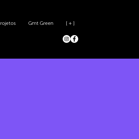
rojetos
Gmt Green
[ + ]