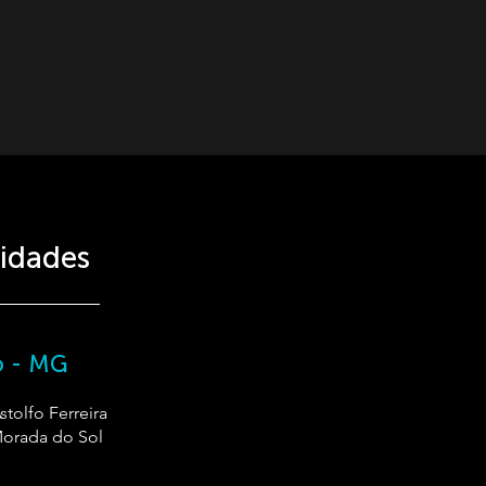
idades
o - MG
tolfo Ferreira
Morada do Sol