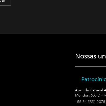
par
Nossas un
Patrocíni
Avenida General As
Mendes, 650-D - 
+55 34 3831 9076